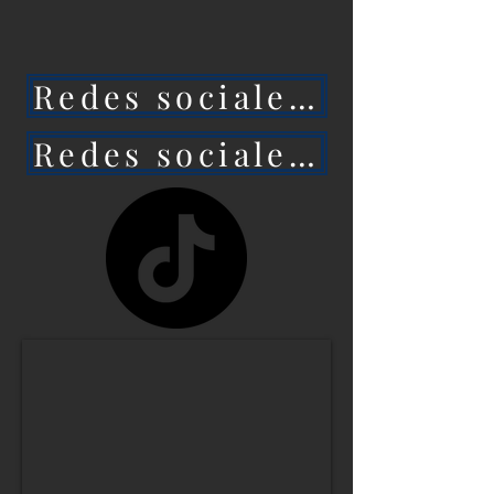
ataca a México, 
entonces Estados 
Redes sociales 1
Unidos caerá aún más 
rápido.

Redes sociales 2
NO HAY MANERA de 
que Estados Unidos 
siga siendo la primera 
potencia mundial... y el 
IMPERIO 
ESTADOUNIDENSE 
no durará ni una 