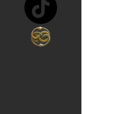
costa de lo que sea... y 
en vez de trabajar por 
amor a la sociedad, 
trabajan para 
conseguir más poder, 
porque lo único que 
les interesa es el 
poder. 

Estados Unidos va a 
caer, ya está cayendo, 
y si Estados Unidos 