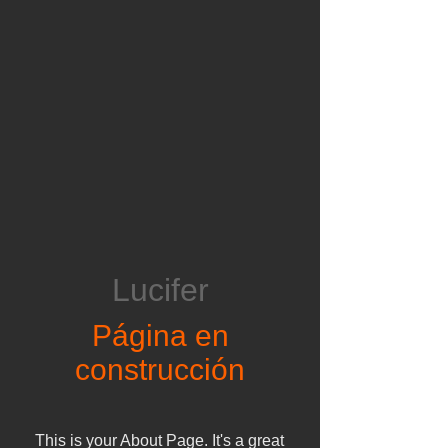
decide, en una 
decisión libre pero 
paradójica tomada 
entre su consciente e 
inconsciente, si 
mantenerse en el 
paraíso o caer a 
Lucifer
alguno de los niveles 
Página en
del infierno, y cuando 
construcción
el angel o arcángel 
caído cumple su 
This is your About Page. It's a great