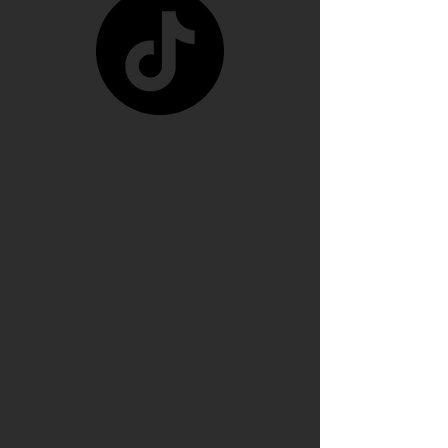
pretexto que les 
conviene ya que 
Zelensky no les quiso 
dar las tierras raras 
ucranianas, y como ya 
no tienen las tierras 
raras ucranianas están 
buscando por otro 
lado, están buscando 
robar nuestro litio 
mexicano, por 