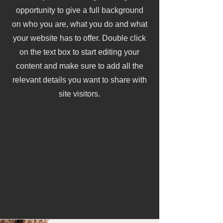
función en el infierno 
opportunity to give a full background
on who you are, what you do and what
este regresa al paraíso 
your website has to offer. Double click
con más experiencia

on the text box to start editing your
content and make sure to add all the
Si en vez de resolver 
relevant details you want to share with
las paradojas intentas 
site visitors.
destruir a los ángeles 
caídos, no podrás 
hacerlo, y en vez de 
eso te adentrarás a 
niveles más profundos 
del infierno
