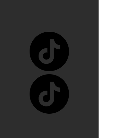
o una de nuevo 
dependiendo de la 
situación

Los ángeles y los 
arcángeles son los 
únicos seres de la 
creación que, siendo 
inocentes, pueden ir a 
este infierno donde 
nos encontramos, 
(ángeles caídos) y su 
función en el infierno 