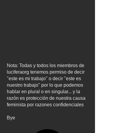
México, porque si 
detienen el flujo de 
armas a manos de los 
narcos, el problema de 
las drogas 
desaparecería más 
Nota: Todas y todos los miembros de
rápido de lo que 
luciferaorg tenemos permiso de decir
"este es mi trabajo" o decir "este es
creen... en quinta, si 
nuestro trabajo" por lo que podemos
hablar en plural o en singular... y la
invaden Mexico, no 
razón es protección de nuestra causa
feminista por razones confidenciales
será por el 
Bye
narcotráfico, el 
narcotráfico es solo un 