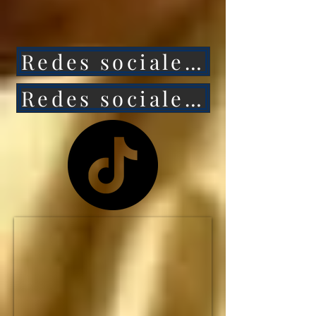
ataca a México, 
entonces Estados 
Redes sociales 1
Unidos caerá aún más 
rápido.

Redes sociales 2
NO HAY MANERA de 
que Estados Unidos 
siga siendo la primera 
potencia mundial... y el 
IMPERIO 
ESTADOUNIDENSE 
no durará ni una 