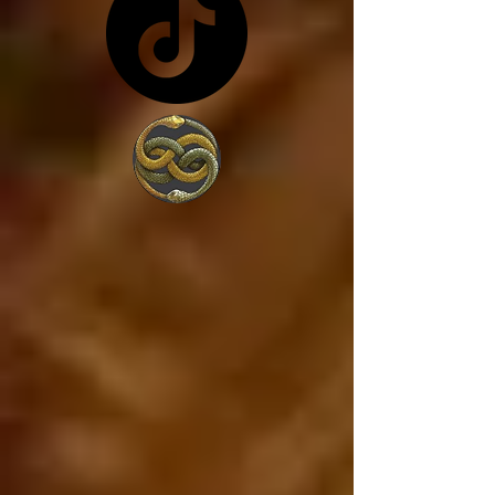
costa de lo que sea... y 
en vez de trabajar por 
amor a la sociedad, 
trabajan para 
conseguir más poder, 
porque lo único que 
les interesa es el 
poder. 

Estados Unidos va a 
caer, ya está cayendo, 
y si Estados Unidos 