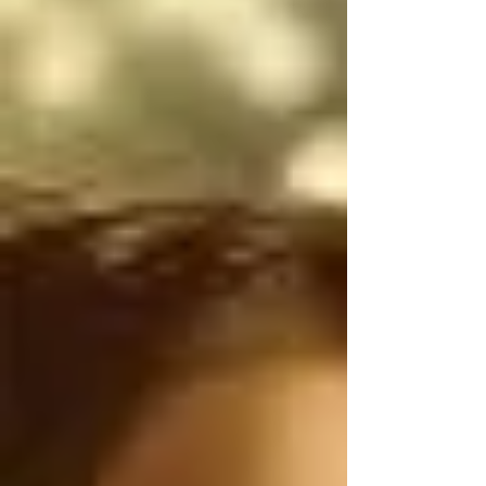
narcotraficantes 
mexicanos utilizan 
armas de uso exclusivo 
del Ejército de los 
Estados Unidos, por lo 
tanto, antes de 
atacarnos, deberían 
ser ustedes los que 
controlen el flujo 
ILEGAL de armas de 
Estados Unidos a 