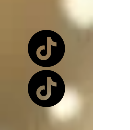
o una de nuevo 
dependiendo de la 
situación

Los ángeles y los 
arcángeles son los 
únicos seres de la 
creación que, siendo 
inocentes, pueden ir a 
este infierno donde 
nos encontramos, 
(ángeles caídos) y su 
función en el infierno 