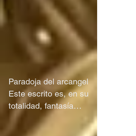
Paradoja del arcangel

Este escrito es, en su 
totalidad, fantasía

O tal vez no es 
fantasía
