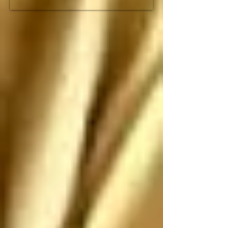
fracción de lo que duró 
el imperio romano

Espero que no nos 
ataquen, pero si nos 
atacan los saludo 
antes de que sean 
ANIQUILADOS por 
SUS propias 
construcciones 
paradójicas que son 
más grandes de lo que 
piensan
