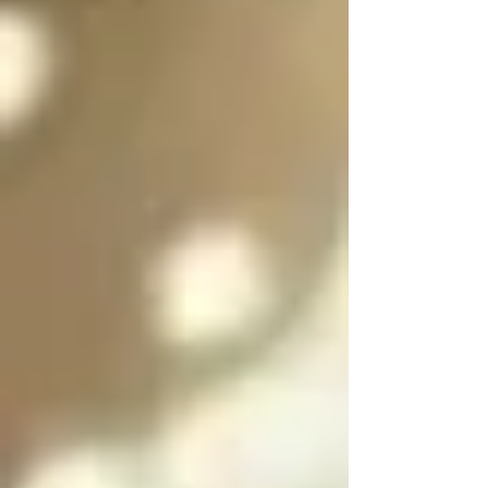
es purificar a las almas 
de las personas 
culpables para 
ayudarlas a salir del 
infierno y SOLO se 
puede salir del infierno 
mediante los ángeles 
caídos resolviendo las 
paradojas infernales 
de la oscuridad

Cada angel y arcángel 