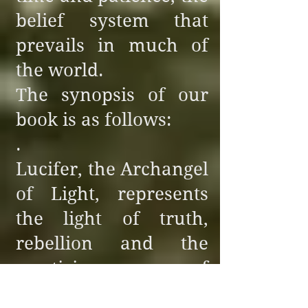
belief system that
es bien es igual

prevails in much of
Por eso bien y mal 
the world.
cambian

The synopsis of our
Para que tengas 
book is as follows:
voluntad

.
Si bien es bien y mal 
Lucifer, the Archangel
es mal no tendrás 
of Light, represents
voluntad

the light of truth,
rebellion and the
Si bien es mal y mal 
mysticism of
es bien y no cambias, 
forbidden knowledge
será por tu propia 