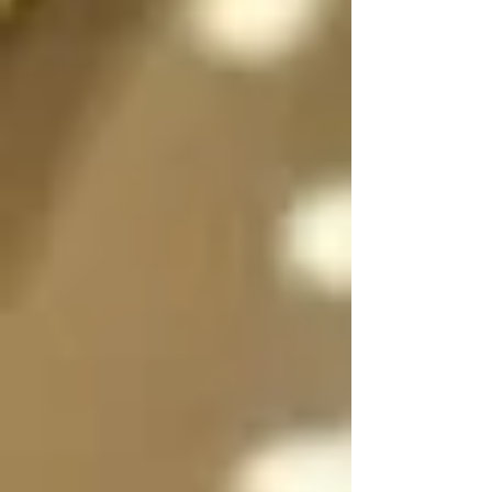
sexo a voluntad 
dependiendo de la 
situación, incluso 
pueden dividirse en 
dos, en su forma 
femenina y masculina 
separadas para que 
convivan y/o se 
expresen al mismo 
tiempo si es necesario 
y luego unirse en uno 