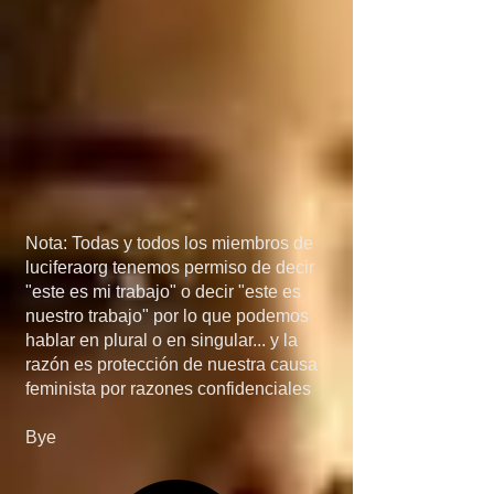
México, porque si 
detienen el flujo de 
armas a manos de los 
narcos, el problema de 
las drogas 
desaparecería más 
Nota: Todas y todos los miembros de
rápido de lo que 
luciferaorg tenemos permiso de decir
"este es mi trabajo" o decir "este es
creen... en quinta, si 
nuestro trabajo" por lo que podemos
hablar en plural o en singular... y la
invaden Mexico, no 
razón es protección de nuestra causa
feminista por razones confidenciales
será por el 
Bye
narcotráfico, el 
narcotráfico es solo un 