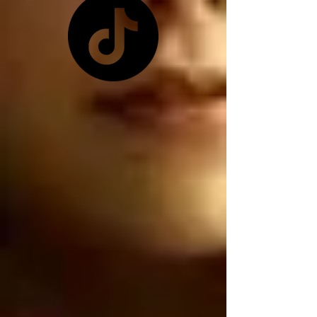
pretexto que les 
conviene ya que 
Zelensky no les quiso 
dar las tierras raras 
ucranianas, y como ya 
no tienen las tierras 
raras ucranianas están 
buscando por otro 
lado, están buscando 
robar nuestro litio 
mexicano, por 