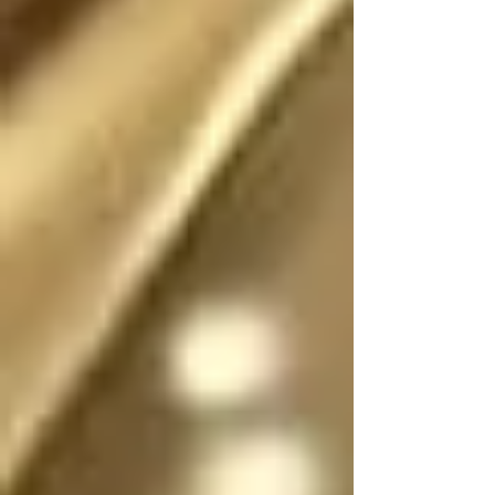
Existió (o existe) una 
realidad donde este 
escrito no fue (o no 
es) fantasía

En dicha realidad, los 
ángeles no tienen 
sexo, por lo que se 
pueden mostrar en su 
forma divina femenina 
o masculina, y pueden 
cambiar de forma y 