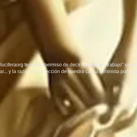
uciferaorg tenemos permiso de decir "este es mi trabajo" o decir
r... y la razón es protección de nuestra causa feminista por ra