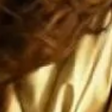
dos va a caer, ya está cayendo, y si 
ca a México, entonces Estados Unidos


ERA de que Estados Unidos siga si
encia mundial... y el IMPERIO 
ENSE no durará ni una fracción de 
 romano

no nos ataquen, pero si nos atacan l
que sean ANIQUILADOS por SUS prop
ones paradójicas que son más grandes