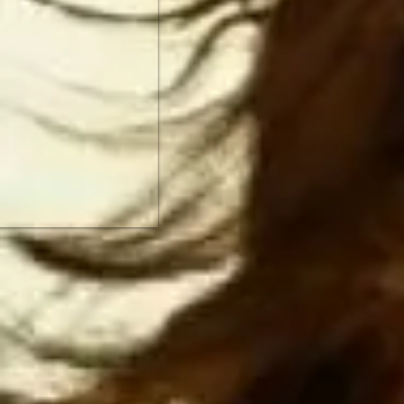
Estados Uni
Unidos ata
más rápido.
NO HAY MAN
primera pot
ESTADOUNID
el imperio
Espero que 
antes de 
construcci
piensan
