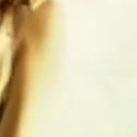
Estados 
 caerá aún 
endo la 
lo que duró 
os saludo 
ias 
 de lo que 