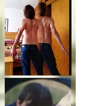
La inocencia tiene dos 
lados, uno luminoso y 
uno oscuro, y la 
inocencia es el motor 
principal que mueve a 
los ángeles, la 
inocencia es lo más 
importante para un 
angel o arcángel, 
seguidos por el amor, 
la ternura y el cariño
