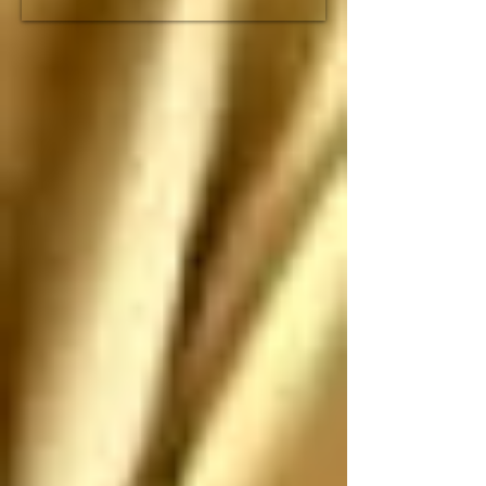
fracción de lo que duró 
el imperio romano

Espero que no nos 
ataquen, pero si nos 
atacan los saludo 
antes de que sean 
ANIQUILADOS por 
SUS propias 
construcciones 
paradójicas que son 
más grandes de lo que 
piensan
