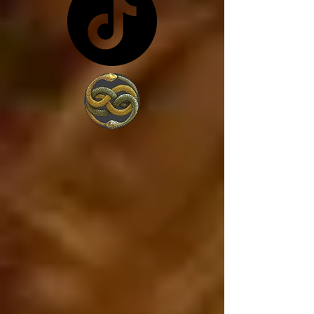
costa de lo que sea... y 
en vez de trabajar por 
amor a la sociedad, 
trabajan para 
conseguir más poder, 
porque lo único que 
les interesa es el 
poder. 

Estados Unidos va a 
caer, ya está cayendo, 
y si Estados Unidos 