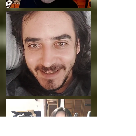
es bien es igual

Por eso bien y mal 
cambian

Para que tengas 
voluntad

Si bien es bien y mal 
es mal no tendrás 
voluntad

Si bien es mal y mal 
es bien y no cambias, 
será por tu propia 