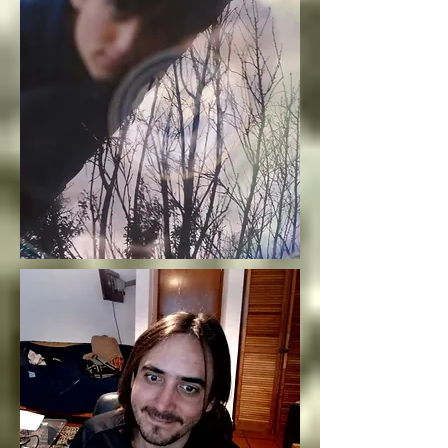
Si llegas a conocer 
este infierno, deberás 
seguir estas palabras, 
escritas por el 
arcángel Lucifer, única 
manera de resolver las 
paradojas infernales 
de la oscuridad

Cambio de dualidad

Si bien es bien y mal 
es mal no hay cambio

Si bien es mal y mal 