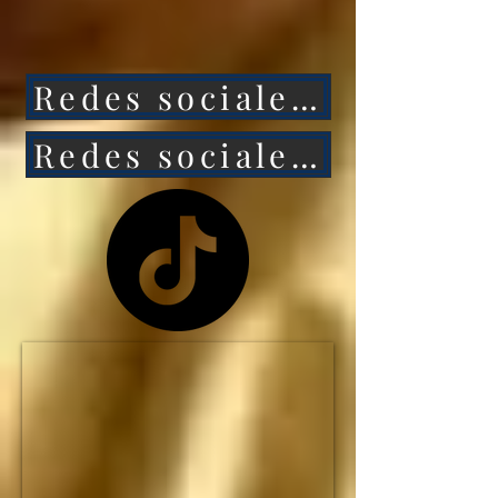
ataca a México, 
entonces Estados 
Redes sociales 1
Unidos caerá aún más 
rápido.

Redes sociales 2
NO HAY MANERA de 
que Estados Unidos 
siga siendo la primera 
potencia mundial... y el 
IMPERIO 
ESTADOUNIDENSE 
no durará ni una 