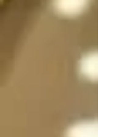
sexo a voluntad 
dependiendo de la 
situación, incluso 
pueden dividirse en 
dos, en su forma 
femenina y masculina 
separadas para que 
convivan y/o se 
expresen al mismo 
tiempo si es necesario 
y luego unirse en uno 