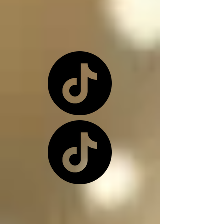
o una de nuevo 
dependiendo de la 
situación

Los ángeles y los 
arcángeles son los 
únicos seres de la 
creación que, siendo 
inocentes, pueden ir a 
este infierno donde 
nos encontramos, 
(ángeles caídos) y su 
función en el infierno 