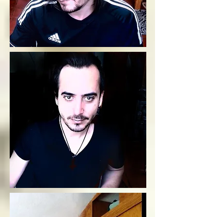
función en el infierno 
este regresa al paraíso 
con más experiencia

Si en vez de resolver 
las paradojas intentas 
destruir a los ángeles 
caídos, no podrás 
hacerlo, y en vez de 
eso te adentrarás a 
niveles más profundos 
del infierno
