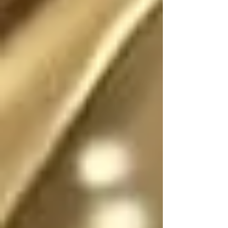
Existió (o existe) una 
realidad donde este 
escrito no fue (o no 
es) fantasía

En dicha realidad, los 
ángeles no tienen 
sexo, por lo que se 
pueden mostrar en su 
forma divina femenina 
o masculina, y pueden 
cambiar de forma y 