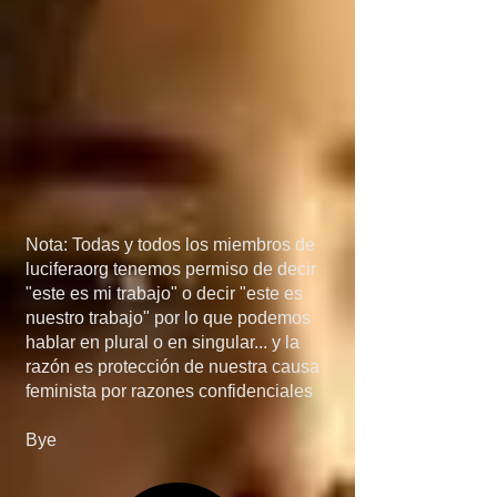
México, porque si 
detienen el flujo de 
armas a manos de los 
narcos, el problema de 
las drogas 
desaparecería más 
Nota: Todas y todos los miembros de
rápido de lo que 
luciferaorg tenemos permiso de decir
"este es mi trabajo" o decir "este es
creen... en quinta, si 
nuestro trabajo" por lo que podemos
hablar en plural o en singular... y la
invaden Mexico, no 
razón es protección de nuestra causa
feminista por razones confidenciales
será por el 
Bye
narcotráfico, el 
narcotráfico es solo un 