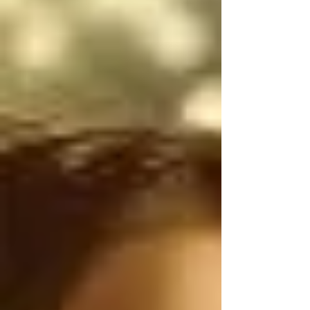
narcotraficantes 
mexicanos utilizan 
armas de uso exclusivo 
del Ejército de los 
Estados Unidos, por lo 
tanto, antes de 
atacarnos, deberían 
ser ustedes los que 
controlen el flujo 
ILEGAL de armas de 
Estados Unidos a 