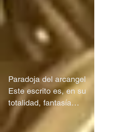
Paradoja del arcangel

Este escrito es, en su 
totalidad, fantasía

O tal vez no es 
fantasía
