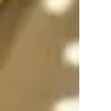
sexo a voluntad 
dependiendo de la 
situación, incluso 
pueden dividirse en 
dos, en su forma 
femenina y masculina 
separadas para que 
convivan y/o se 
expresen al mismo 
tiempo si es necesario 
y luego unirse en uno 