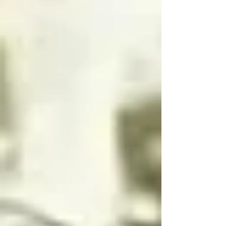
La inocencia tiene dos 
lados, uno luminoso y 
uno oscuro, y la 
inocencia es el motor 
principal que mueve a 
los ángeles, la 
inocencia es lo más 
importante para un 
angel o arcángel, 
seguidos por el amor, 
la ternura y el cariño
