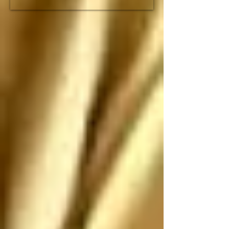
fracción de lo que duró 
el imperio romano

Espero que no nos 
ataquen, pero si nos 
atacan los saludo 
antes de que sean 
ANIQUILADOS por 
SUS propias 
construcciones 
paradójicas que son 
más grandes de lo que 
piensan
