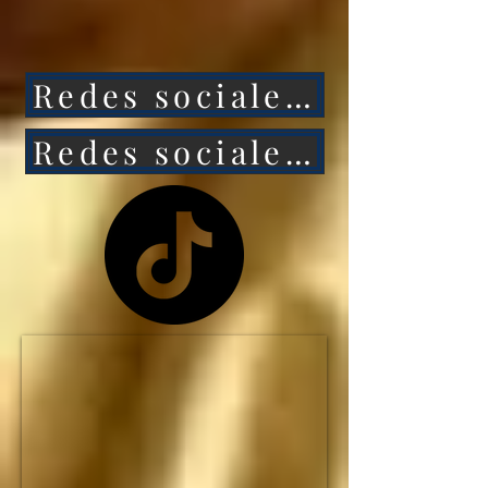
ataca a México, 
entonces Estados 
Redes sociales 1
Unidos caerá aún más 
rápido.

Redes sociales 2
NO HAY MANERA de 
que Estados Unidos 
siga siendo la primera 
potencia mundial... y el 
IMPERIO 
ESTADOUNIDENSE 
no durará ni una 