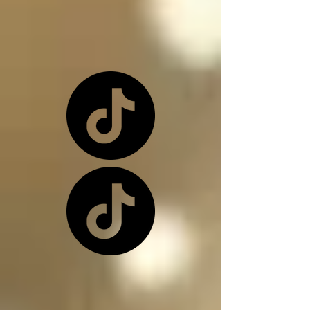
o una de nuevo 
dependiendo de la 
situación

Los ángeles y los 
arcángeles son los 
únicos seres de la 
creación que, siendo 
inocentes, pueden ir a 
este infierno donde 
nos encontramos, 
(ángeles caídos) y su 
función en el infierno 