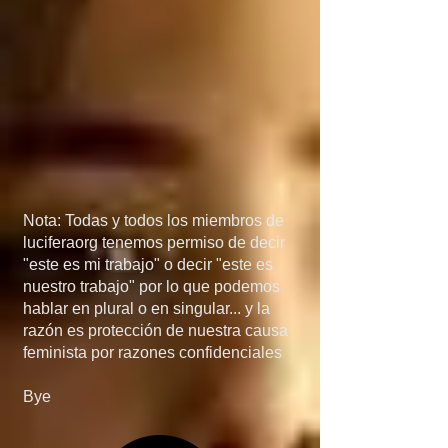
México, porque si 
detienen el flujo de 
armas a manos de los 
narcos, el problema de 
las drogas 
desaparecería más 
Nota: Todas y todos los miembros de
rápido de lo que 
luciferaorg tenemos permiso de decir
"este es mi trabajo" o decir "este es
creen... en quinta, si 
nuestro trabajo" por lo que podemos
hablar en plural o en singular... y la
invaden Mexico, no 
razón es protección de nuestra causa
feminista por razones confidenciales
será por el 
Bye
narcotráfico, el 
narcotráfico es solo un 