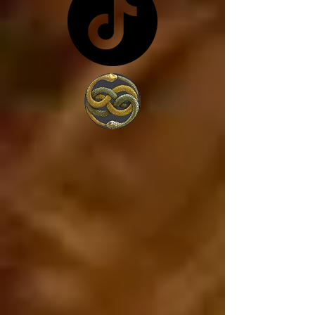
costa de lo que sea... y 
en vez de trabajar por 
amor a la sociedad, 
trabajan para 
conseguir más poder, 
porque lo único que 
les interesa es el 
poder. 

Estados Unidos va a 
caer, ya está cayendo, 
y si Estados Unidos 