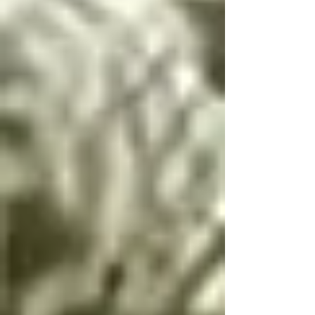
Si llegas a conocer 
este infierno, deberás 
seguir estas palabras, 
escritas por el 
arcángel Lucifer, única 
manera de resolver las 
paradojas infernales 
de la oscuridad

Cambio de dualidad

Si bien es bien y mal 
es mal no hay cambio

Si bien es mal y mal 