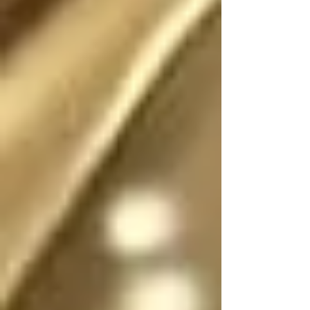
Existió (o existe) una 
realidad donde este 
escrito no fue (o no 
es) fantasía

En dicha realidad, los 
ángeles no tienen 
sexo, por lo que se 
pueden mostrar en su 
forma divina femenina 
o masculina, y pueden 
cambiar de forma y 