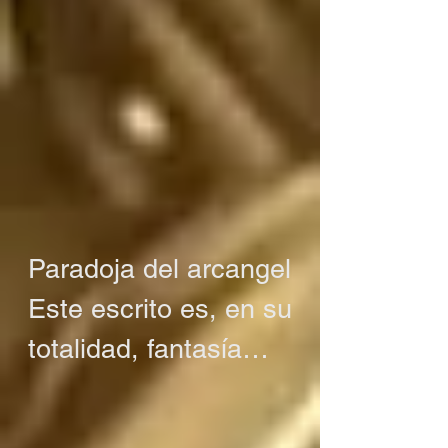
Paradoja del arcangel

Este escrito es, en su 
totalidad, fantasía

O tal vez no es 
fantasía
