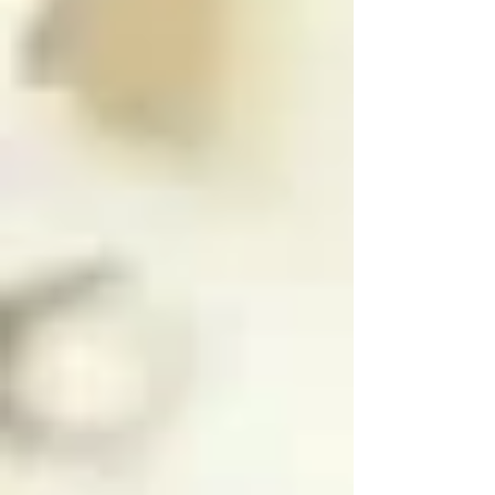
función en el infierno 
este regresa al paraíso 
con más experiencia

Si en vez de resolver 
las paradojas intentas 
destruir a los ángeles 
caídos, no podrás 
hacerlo, y en vez de 
eso te adentrarás a 
niveles más profundos 
del infierno
