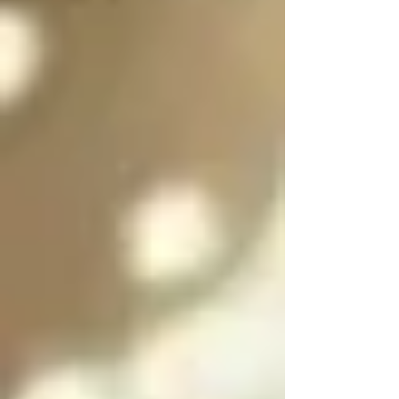
es purificar a las almas 
de las personas 
culpables para 
ayudarlas a salir del 
infierno y SOLO se 
puede salir del infierno 
mediante los ángeles 
caídos resolviendo las 
paradojas infernales 
de la oscuridad

Cada angel y arcángel 