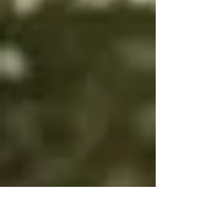
es bien es igual

Por eso bien y mal 
cambian

Para que tengas 
voluntad

Si bien es bien y mal 
es mal no tendrás 
voluntad

Si bien es mal y mal 
es bien y no cambias, 
será por tu propia 