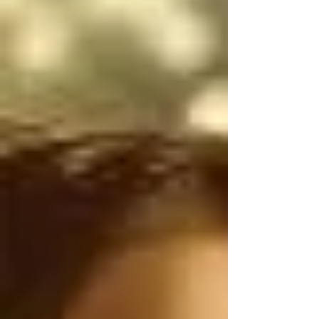
narcotraficantes 
mexicanos utilizan 
armas de uso exclusivo 
del Ejército de los 
Estados Unidos, por lo 
tanto, antes de 
atacarnos, deberían 
ser ustedes los que 
controlen el flujo 
ILEGAL de armas de 
Estados Unidos a 