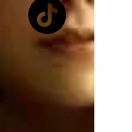
pretexto que les 
conviene ya que 
Zelensky no les quiso 
dar las tierras raras 
ucranianas, y como ya 
no tienen las tierras 
raras ucranianas están 
buscando por otro 
lado, están buscando 
robar nuestro litio 
mexicano, por 