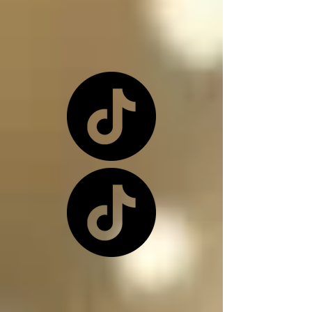
o una de nuevo 
dependiendo de la 
situación

Los ángeles y los 
arcángeles son los 
únicos seres de la 
creación que, siendo 
inocentes, pueden ir a 
este infierno donde 
nos encontramos, 
(ángeles caídos) y su 
función en el infierno 