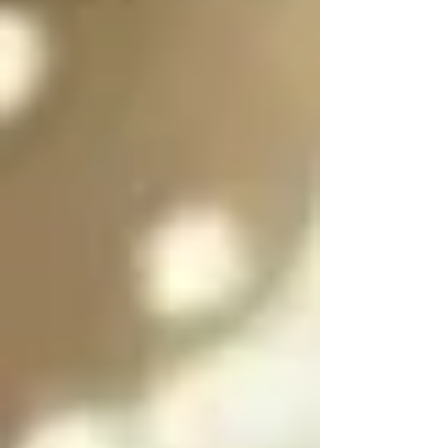
es purificar a las almas 
de las personas 
culpables para 
ayudarlas a salir del 
infierno y SOLO se 
puede salir del infierno 
mediante los ángeles 
caídos resolviendo las 
paradojas infernales 
de la oscuridad

Cada angel y arcángel 