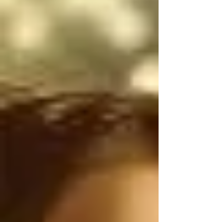
narcotraficantes 
mexicanos utilizan 
armas de uso exclusivo 
del Ejército de los 
Estados Unidos, por lo 
tanto, antes de 
atacarnos, deberían 
ser ustedes los que 
controlen el flujo 
ILEGAL de armas de 
Estados Unidos a 