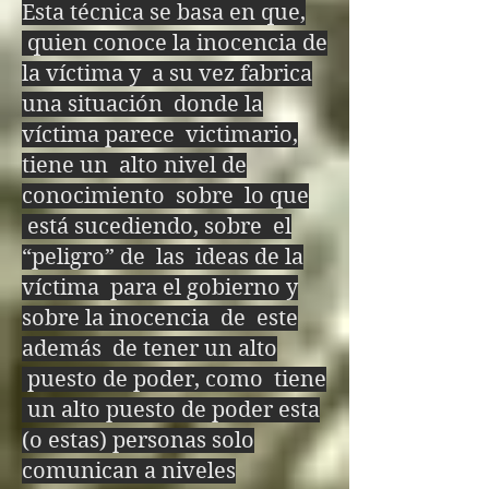
Si llegas a conocer 
Esta técnica se basa en que,
quien conoce la inocencia de
este infierno, deberás 
la víctima y a su vez fabrica
seguir estas palabras, 
una situación donde la
escritas por el 
víctima parece victimario,
tiene un alto nivel de
arcángel Lucifer, única 
conocimiento sobre lo que
manera de resolver las 
está sucediendo, sobre el
“peligro” de las ideas de la
paradojas infernales 
víctima para el gobierno y
de la oscuridad

sobre la inocencia de este
además de tener un alto
Cambio de dualidad

puesto de poder, como tiene
Si bien es bien y mal 
un alto puesto de poder esta
es mal no hay cambio

(o estas) personas solo
comunican a niveles
Si bien es mal y mal 