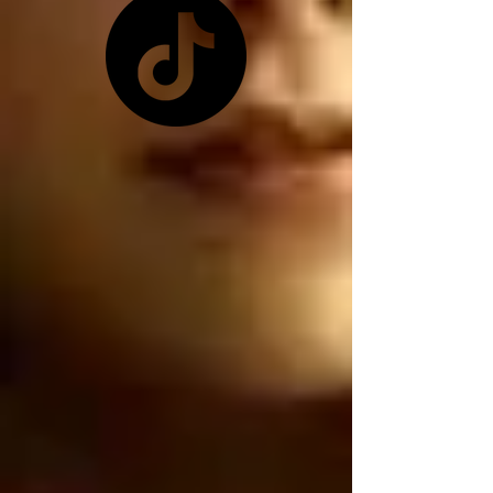
pretexto que les 
conviene ya que 
Zelensky no les quiso 
dar las tierras raras 
ucranianas, y como ya 
no tienen las tierras 
raras ucranianas están 
buscando por otro 
lado, están buscando 
robar nuestro litio 
mexicano, por 