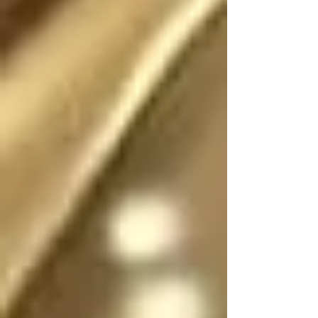
Existió (o existe) una 
realidad donde este 
escrito no fue (o no 
es) fantasía

En dicha realidad, los 
ángeles no tienen 
sexo, por lo que se 
pueden mostrar en su 
forma divina femenina 
o masculina, y pueden 
cambiar de forma y 