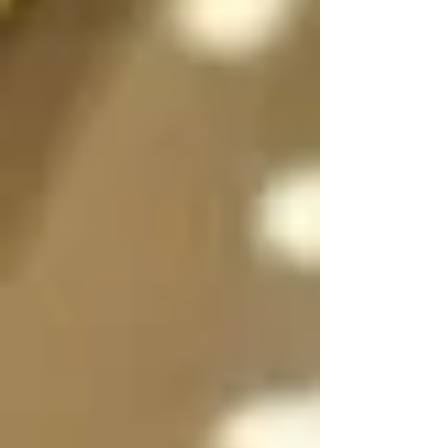
sexo a voluntad 
dependiendo de la 
situación, incluso 
pueden dividirse en 
dos, en su forma 
femenina y masculina 
separadas para que 
convivan y/o se 
expresen al mismo 
tiempo si es necesario 
y luego unirse en uno 