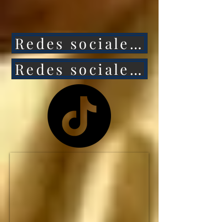
ataca a México, 
entonces Estados 
Redes sociales 1
Unidos caerá aún más 
rápido.

Redes sociales 2
NO HAY MANERA de 
que Estados Unidos 
siga siendo la primera 
potencia mundial... y el 
IMPERIO 
ESTADOUNIDENSE 
no durará ni una 