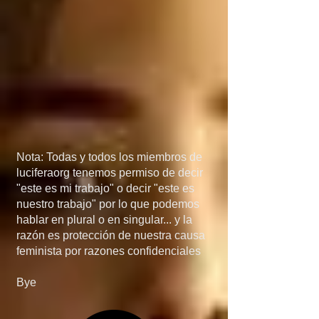
México, porque si 
detienen el flujo de 
armas a manos de los 
narcos, el problema de 
las drogas 
desaparecería más 
Nota: Todas y todos los miembros de
rápido de lo que 
luciferaorg tenemos permiso de decir
"este es mi trabajo" o decir "este es
creen... en quinta, si 
nuestro trabajo" por lo que podemos
hablar en plural o en singular... y la
invaden Mexico, no 
razón es protección de nuestra causa
feminista por razones confidenciales
será por el 
Bye
narcotráfico, el 
narcotráfico es solo un 