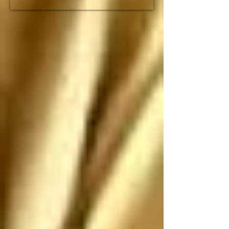
fracción de lo que duró 
el imperio romano

Espero que no nos 
ataquen, pero si nos 
atacan los saludo 
antes de que sean 
ANIQUILADOS por 
SUS propias 
construcciones 
paradójicas que son 
más grandes de lo que 
piensan
