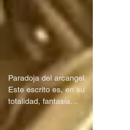
Paradoja del arcangel

Este escrito es, en su 
totalidad, fantasía

O tal vez no es 
fantasía
