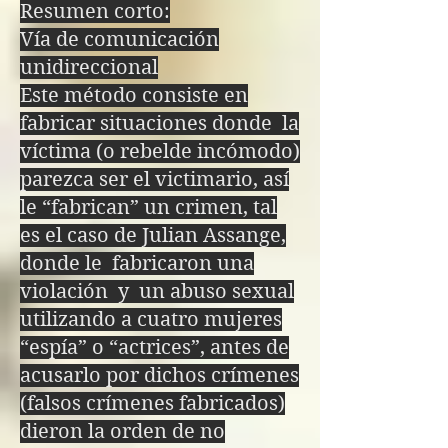
Resumen corto:
función en el infierno 
Vía de comunicación
este regresa al paraíso 
unidireccional
Este método consiste en
con más experiencia

fabricar situaciones donde la
Si en vez de resolver 
víctima (o rebelde incómodo)
las paradojas intentas 
parezca ser el victimario, así
le “fabrican” un crimen, tal
destruir a los ángeles 
es el caso de Julian Assange,
caídos, no podrás 
donde le fabricaron una
violación y un abuso sexual
hacerlo, y en vez de 
utilizando a cuatro mujeres
eso te adentrarás a 
“espía” o “actrices”, antes de
acusarlo por dichos crímenes
niveles más profundos 
(falsos crímenes fabricados)
del infierno

dieron la orden de no