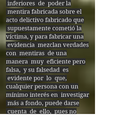
inferiores de poder la
es bien es igual

mentira fabricada sobre el
acto delictivo fabricado que
Por eso bien y mal 
supuestamente cometió la
cambian

víctima, y para fabricar una
evidencia mezclan verdades
Para que tengas 
con mentiras de una
voluntad

manera muy eficiente pero
Si bien es bien y mal 
falsa, y su falsedad es
evidente por lo que,
es mal no tendrás 
cualquier persona con un
voluntad

mínimo interés en investigar
más a fondo, puede darse
Si bien es mal y mal 
cuenta de ello, pues no
es bien y no cambias, 
utilizan un método infalible
para fabricar sus mentiras
será por tu propia 