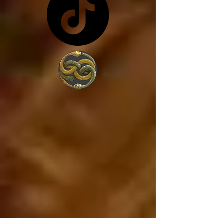
costa de lo que sea... y 
en vez de trabajar por 
amor a la sociedad, 
trabajan para 
conseguir más poder, 
porque lo único que 
les interesa es el 
poder. 

Estados Unidos va a 
caer, ya está cayendo, 
y si Estados Unidos 