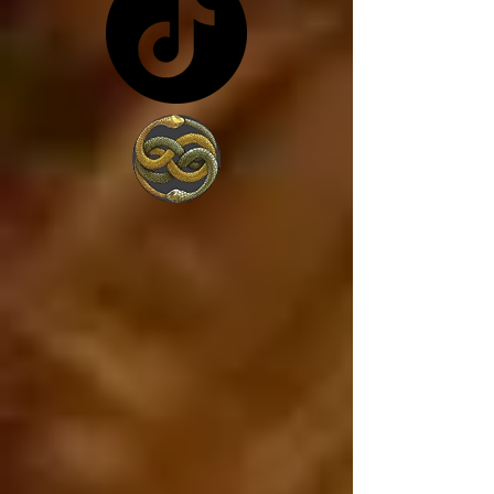
costa de lo que sea... y 
en vez de trabajar por 
amor a la sociedad, 
trabajan para 
conseguir más poder, 
porque lo único que 
les interesa es el 
poder. 

Estados Unidos va a 
caer, ya está cayendo, 
y si Estados Unidos 