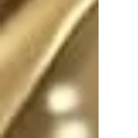
Existió (o existe) una 
realidad donde este 
escrito no fue (o no 
es) fantasía

En dicha realidad, los 
ángeles no tienen 
sexo, por lo que se 
pueden mostrar en su 
forma divina femenina 
o masculina, y pueden 
cambiar de forma y 