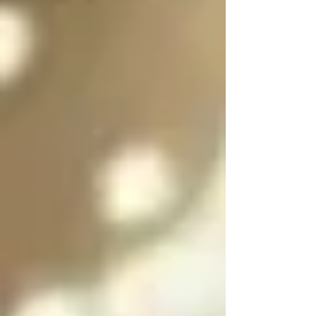
es purificar a las almas 
de las personas 
culpables para 
ayudarlas a salir del 
infierno y SOLO se 
puede salir del infierno 
mediante los ángeles 
caídos resolviendo las 
paradojas infernales 
de la oscuridad

Cada angel y arcángel 