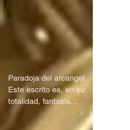
Paradoja del arcangel

Este escrito es, en su 
totalidad, fantasía

O tal vez no es 
fantasía
