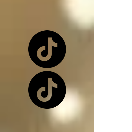
o una de nuevo 
dependiendo de la 
situación

Los ángeles y los 
arcángeles son los 
únicos seres de la 
creación que, siendo 
inocentes, pueden ir a 
este infierno donde 
nos encontramos, 
(ángeles caídos) y su 
función en el infierno 