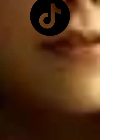
pretexto que les 
conviene ya que 
Zelensky no les quiso 
dar las tierras raras 
ucranianas, y como ya 
no tienen las tierras 
raras ucranianas están 
buscando por otro 
lado, están buscando 
robar nuestro litio 
mexicano, por 