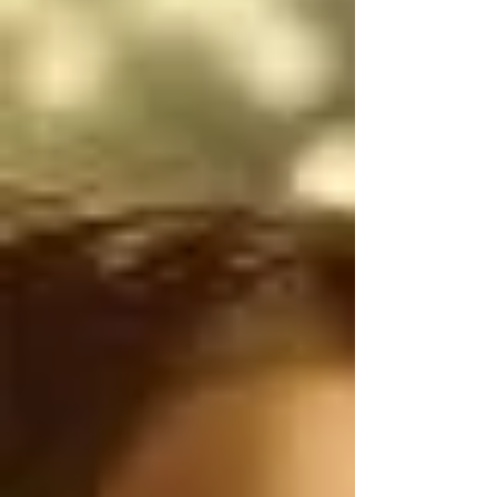
narcotraficantes 
mexicanos utilizan 
armas de uso exclusivo 
del Ejército de los 
Estados Unidos, por lo 
tanto, antes de 
atacarnos, deberían 
ser ustedes los que 
controlen el flujo 
ILEGAL de armas de 
Estados Unidos a 