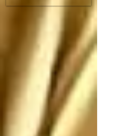
fracción de lo que duró 
el imperio romano

Espero que no nos 
ataquen, pero si nos 
atacan los saludo 
antes de que sean 
ANIQUILADOS por 
SUS propias 
construcciones 
paradójicas que son 
más grandes de lo que 
piensan
