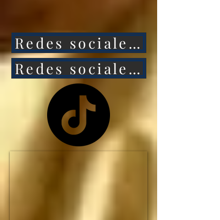
ataca a México, 
entonces Estados 
Redes sociales 1
Unidos caerá aún más 
rápido.

Redes sociales 2
NO HAY MANERA de 
que Estados Unidos 
siga siendo la primera 
potencia mundial... y el 
IMPERIO 
ESTADOUNIDENSE 
no durará ni una 