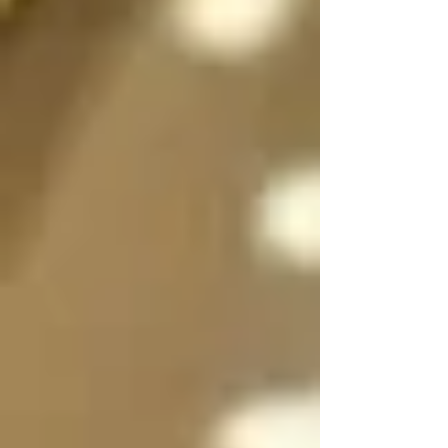
sexo a voluntad 
dependiendo de la 
situación, incluso 
pueden dividirse en 
dos, en su forma 
femenina y masculina 
separadas para que 
convivan y/o se 
expresen al mismo 
tiempo si es necesario 
y luego unirse en uno 