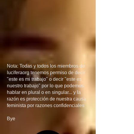
México, porque si 
detienen el flujo de 
armas a manos de los 
narcos, el problema de 
las drogas 
desaparecería más 
Nota: Todas y todos los miembros de
rápido de lo que 
luciferaorg tenemos permiso de decir
"este es mi trabajo" o decir "este es
creen... en quinta, si 
nuestro trabajo" por lo que podemos
hablar en plural o en singular... y la
invaden Mexico, no 
razón es protección de nuestra causa
feminista por razones confidenciales
será por el 
Bye
narcotráfico, el 
narcotráfico es solo un 