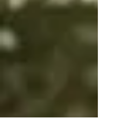
es bien es igual

Por eso bien y mal 
cambian

Para que tengas 
voluntad

Si bien es bien y mal 
es mal no tendrás 
voluntad

Si bien es mal y mal 
es bien y no cambias, 
será por tu propia 