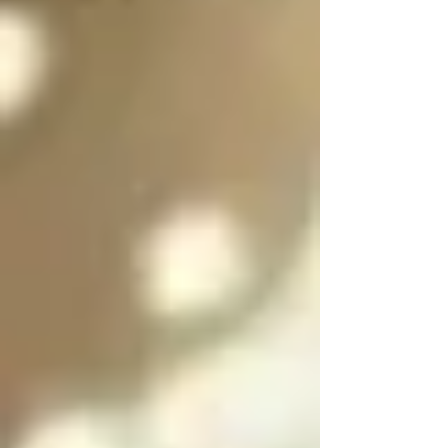
es purificar a las almas 
de las personas 
culpables para 
ayudarlas a salir del 
infierno y SOLO se 
puede salir del infierno 
mediante los ángeles 
caídos resolviendo las 
paradojas infernales 
de la oscuridad

Cada angel y arcángel 