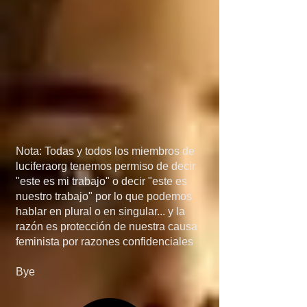
México, porque si 
detienen el flujo de 
armas a manos de los 
narcos, el problema de 
las drogas 
desaparecería más 
Nota: Todas y todos los miembros de
rápido de lo que 
luciferaorg tenemos permiso de decir
"este es mi trabajo" o decir "este es
creen... en quinta, si 
nuestro trabajo" por lo que podemos
hablar en plural o en singular... y la
invaden Mexico, no 
razón es protección de nuestra causa
feminista por razones confidenciales
será por el 
Bye
narcotráfico, el 
narcotráfico es solo un 