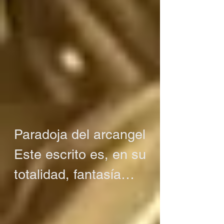
Paradoja del arcangel

Este escrito es, en su 
totalidad, fantasía

O tal vez no es 
fantasía
