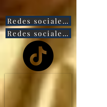
ataca a México, 
entonces Estados 
Redes sociales 1
Unidos caerá aún más 
rápido.

Redes sociales 2
NO HAY MANERA de 
que Estados Unidos 
siga siendo la primera 
potencia mundial... y el 
IMPERIO 
ESTADOUNIDENSE 
no durará ni una 