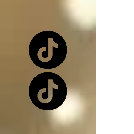
o una de nuevo 
dependiendo de la 
situación

Los ángeles y los 
arcángeles son los 
únicos seres de la 
creación que, siendo 
inocentes, pueden ir a 
este infierno donde 
nos encontramos, 
(ángeles caídos) y su 
función en el infierno 