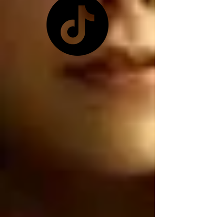
pretexto que les 
conviene ya que 
Zelensky no les quiso 
dar las tierras raras 
ucranianas, y como ya 
no tienen las tierras 
raras ucranianas están 
buscando por otro 
lado, están buscando 
robar nuestro litio 
mexicano, por 