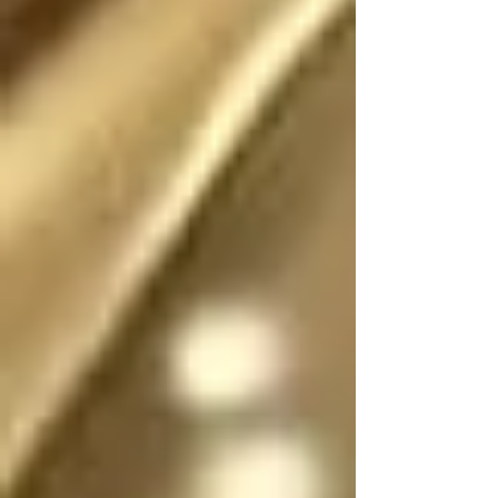
Existió (o existe) una 
realidad donde este 
escrito no fue (o no 
es) fantasía

En dicha realidad, los 
ángeles no tienen 
sexo, por lo que se 
pueden mostrar en su 
forma divina femenina 
o masculina, y pueden 
cambiar de forma y 