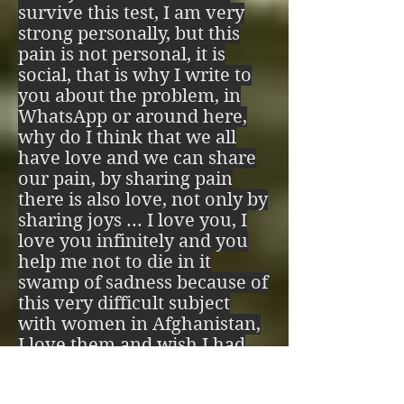
survive this test, I am very
es bien es igual

strong personally, but this
pain is not personal, it is
Por eso bien y mal 
social, that is why I write to
you about the problem, in
cambian

WhatsApp or around here,
Para que tengas 
why do I think that we all
have love and we can share
voluntad

our pain, by sharing pain
there is also love, not only by
Si bien es bien y mal 
sharing joys ... I love you, I
love you infinitely and you
es mal no tendrás 
help me not to die in it
voluntad

swamp of sadness because of
this very difficult subject
Si bien es mal y mal 
with women in Afghanistan,
I love them and wish I had
es bien y no cambias, 
the power to stop the Taliban
and stop them from
será por tu propia 