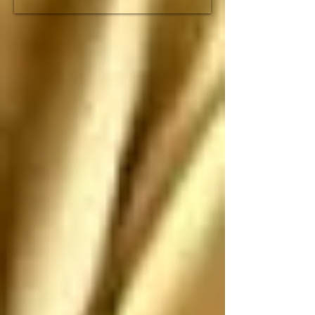
fracción de lo que duró 
el imperio romano

Espero que no nos 
ataquen, pero si nos 
atacan los saludo 
antes de que sean 
ANIQUILADOS por 
SUS propias 
construcciones 
paradójicas que son 
más grandes de lo que 
piensan
