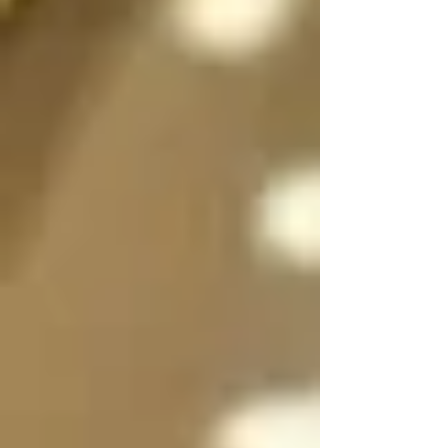
sexo a voluntad 
dependiendo de la 
situación, incluso 
pueden dividirse en 
dos, en su forma 
femenina y masculina 
separadas para que 
convivan y/o se 
expresen al mismo 
tiempo si es necesario 
y luego unirse en uno 