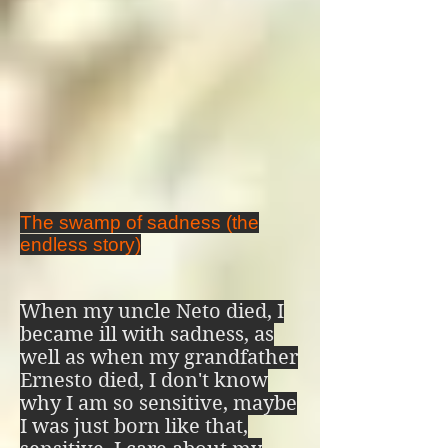
decide, en una 
decisión libre pero 
paradójica tomada 
entre su consciente e 
inconsciente, si 
The swamp of sadness (the
mantenerse en el 
endless story)
paraíso o caer a 
alguno de los niveles 
When my uncle Neto died, I
became ill with sadness, as
del infierno, y cuando 
well as when my grandfather
Ernesto died, I don't know
el angel o arcángel 
why I am so sensitive, maybe
caído cumple su 
I was just born like that,