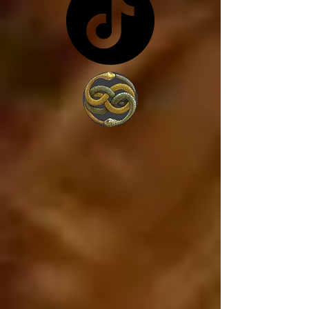
costa de lo que sea... y 
en vez de trabajar por 
amor a la sociedad, 
trabajan para 
conseguir más poder, 
porque lo único que 
les interesa es el 
poder. 

Estados Unidos va a 
caer, ya está cayendo, 
y si Estados Unidos 