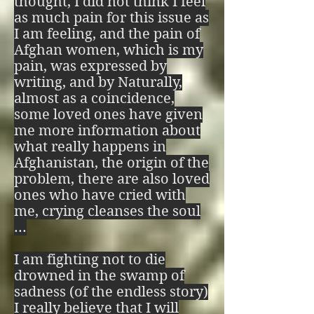
Si llegas a conocer 
thought, I did not think I feel
as much pain for this issue as
este infierno, deberás 
I am feeling, and the pain of
Afghan women, which is my
seguir estas palabras, 
pain, was expressed by
writing, and by Naturally,
escritas por el 
almost as a coincidence,
arcángel Lucifer, única 
some loved ones have given
me more information about
manera de resolver las 
what really happens in
Afghanistan, the origin of the
paradojas infernales 
problem, there are also loved
ones who have cried with
de la oscuridad

me, crying cleanses the soul
Cambio de dualidad

...
Si bien es bien y mal 
I am fighting not to die
drowned in the swamp of
es mal no hay cambio

sadness (of the endless story)
I really believe that I will
Si bien es mal y mal 