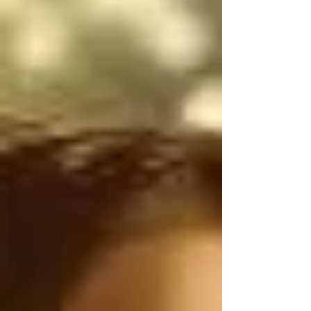
narcotraficantes 
mexicanos utilizan 
armas de uso exclusivo 
del Ejército de los 
Estados Unidos, por lo 
tanto, antes de 
atacarnos, deberían 
ser ustedes los que 
controlen el flujo 
ILEGAL de armas de 
Estados Unidos a 