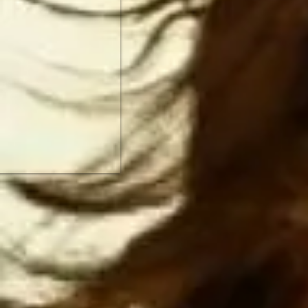
Estados Uni
Unidos ata
más rápido.
NO HAY MAN
primera pot
ESTADOUNID
el imperio
Espero que 
antes de 
construcci
piensan
