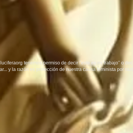
uciferaorg tenemos permiso de decir "este es mi trabajo" o decir
r... y la razón es protección de nuestra causa feminista por ra