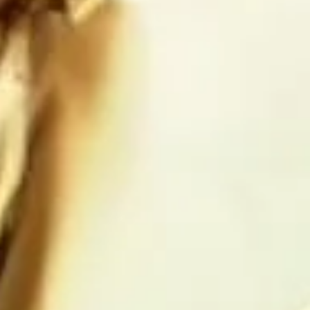
Estados 
 caerá aún 
endo la 
lo que duró 
os saludo 
ias 
 de lo que 