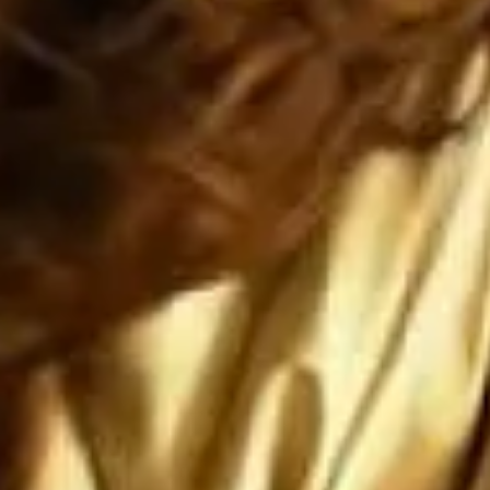
dos va a caer, ya está cayendo, y si 
ca a México, entonces Estados Unidos


ERA de que Estados Unidos siga si
encia mundial... y el IMPERIO 
ENSE no durará ni una fracción de 
 romano

no nos ataquen, pero si nos atacan l
que sean ANIQUILADOS por SUS prop
ones paradójicas que son más grandes