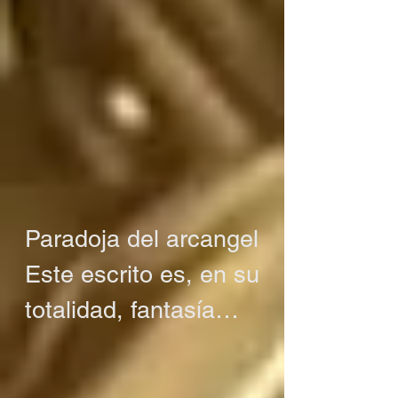
Paradoja del arcangel

Este escrito es, en su 
totalidad, fantasía

O tal vez no es 
fantasía
