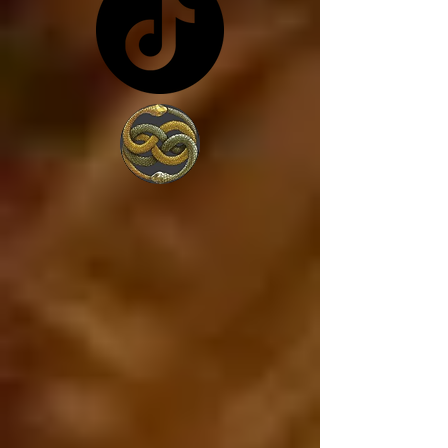
costa de lo que sea... y 
en vez de trabajar por 
amor a la sociedad, 
trabajan para 
conseguir más poder, 
porque lo único que 
les interesa es el 
poder. 

Estados Unidos va a 
caer, ya está cayendo, 
y si Estados Unidos 