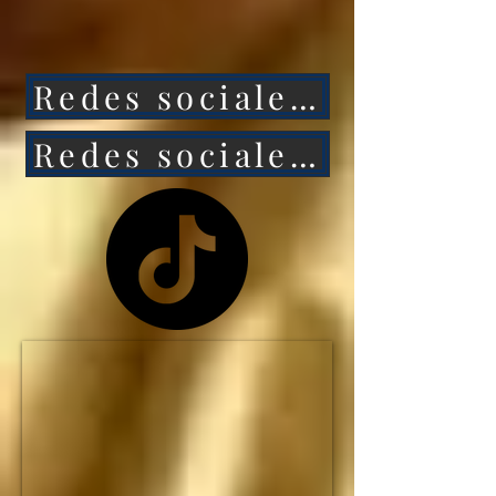
ataca a México, 
entonces Estados 
Redes sociales 1
Unidos caerá aún más 
rápido.

Redes sociales 2
NO HAY MANERA de 
que Estados Unidos 
siga siendo la primera 
potencia mundial... y el 
IMPERIO 
ESTADOUNIDENSE 
no durará ni una 