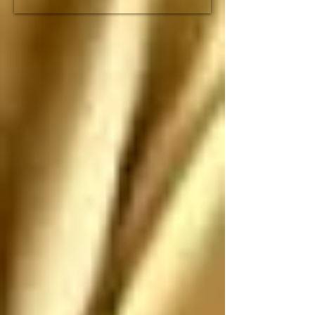
fracción de lo que duró 
el imperio romano

Espero que no nos 
ataquen, pero si nos 
atacan los saludo 
antes de que sean 
ANIQUILADOS por 
SUS propias 
construcciones 
paradójicas que son 
más grandes de lo que 
piensan
