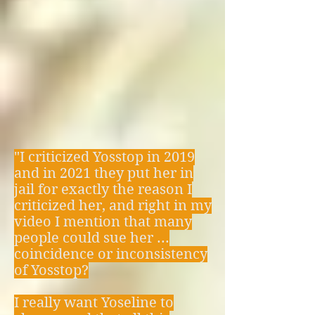
decide, en una 
decisión libre pero 
paradójica tomada 
entre su consciente e 
inconsciente, si 
"I criticized Yosstop in 2019
mantenerse en el 
and in 2021 they put her in
paraíso o caer a 
jail for exactly the reason I
criticized her, and right in my
alguno de los niveles 
video I mention that many
people could sue her ...
del infierno, y cuando 
coincidence or inconsistency
el angel o arcángel 
of Yosstop?
caído cumple su 
I really want Yoseline to