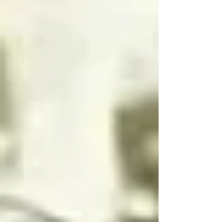
La inocencia tiene dos 
lados, uno luminoso y 
uno oscuro, y la 
inocencia es el motor 
principal que mueve a 
los ángeles, la 
inocencia es lo más 
importante para un 
angel o arcángel, 
seguidos por el amor, 
la ternura y el cariño
