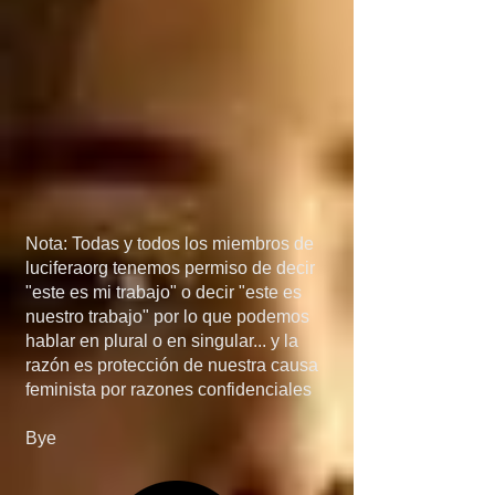
México, porque si 
detienen el flujo de 
armas a manos de los 
narcos, el problema de 
las drogas 
desaparecería más 
Nota: Todas y todos los miembros de
rápido de lo que 
luciferaorg tenemos permiso de decir
"este es mi trabajo" o decir "este es
creen... en quinta, si 
nuestro trabajo" por lo que podemos
hablar en plural o en singular... y la
invaden Mexico, no 
razón es protección de nuestra causa
feminista por razones confidenciales
será por el 
Bye
narcotráfico, el 
narcotráfico es solo un 