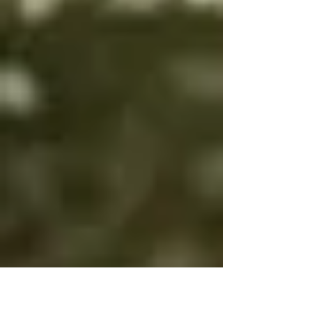
es bien es igual

Por eso bien y mal 
cambian

Para que tengas 
voluntad

Si bien es bien y mal 
es mal no tendrás 
voluntad

Si bien es mal y mal 
es bien y no cambias, 
será por tu propia 