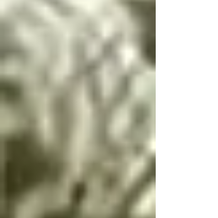
Si llegas a conocer 
este infierno, deberás 
seguir estas palabras, 
escritas por el 
arcángel Lucifer, única 
manera de resolver las 
paradojas infernales 
de la oscuridad

Cambio de dualidad

Si bien es bien y mal 
es mal no hay cambio

Si bien es mal y mal 