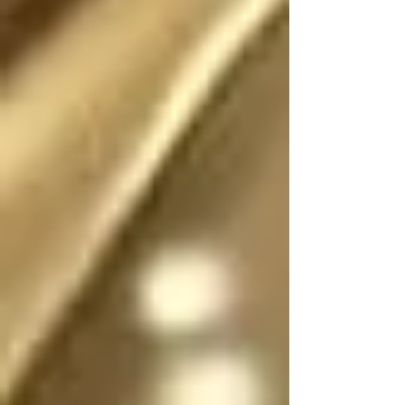
Existió (o existe) una 
realidad donde este 
escrito no fue (o no 
es) fantasía

En dicha realidad, los 
ángeles no tienen 
sexo, por lo que se 
pueden mostrar en su 
forma divina femenina 
o masculina, y pueden 
cambiar de forma y 