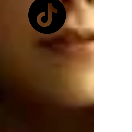
pretexto que les 
conviene ya que 
Zelensky no les quiso 
dar las tierras raras 
ucranianas, y como ya 
no tienen las tierras 
raras ucranianas están 
buscando por otro 
lado, están buscando 
robar nuestro litio 
mexicano, por 