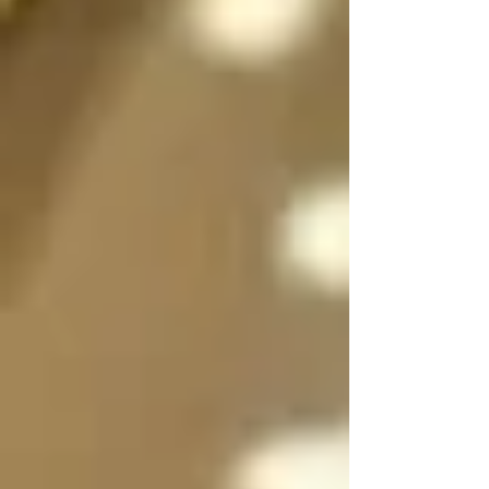
sexo a voluntad 
dependiendo de la 
situación, incluso 
pueden dividirse en 
dos, en su forma 
femenina y masculina 
separadas para que 
convivan y/o se 
expresen al mismo 
tiempo si es necesario 
y luego unirse en uno 