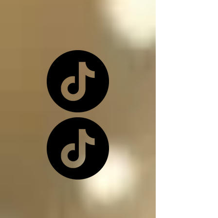
o una de nuevo 
dependiendo de la 
situación

Los ángeles y los 
arcángeles son los 
únicos seres de la 
creación que, siendo 
inocentes, pueden ir a 
este infierno donde 
nos encontramos, 
(ángeles caídos) y su 
función en el infierno 