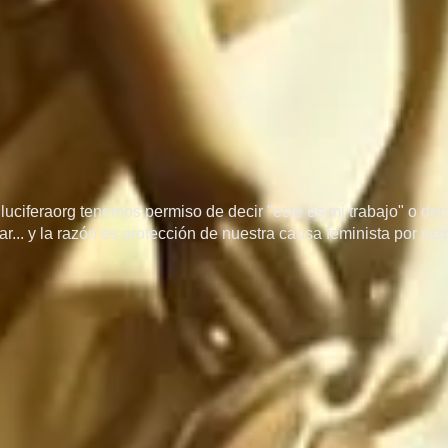
uciferaorg tenemos permiso de decir "este es mi trabajo" o decir
r... y la razón es protección de nuestra causa feminista por ra