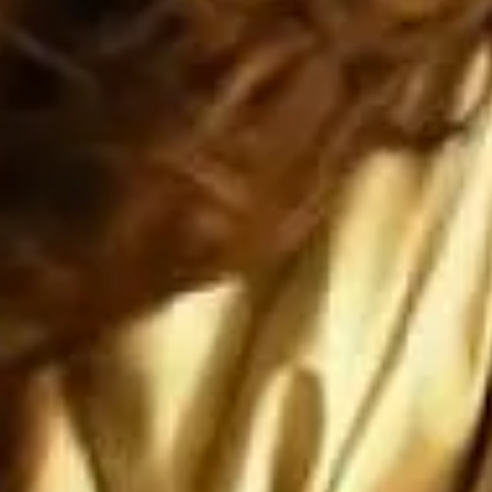
dos va a caer, ya está cayendo, y si 
ca a México, entonces Estados Unidos


ERA de que Estados Unidos siga si
encia mundial... y el IMPERIO 
ENSE no durará ni una fracción de 
 romano

no nos ataquen, pero si nos atacan l
que sean ANIQUILADOS por SUS prop
ones paradójicas que son más grandes