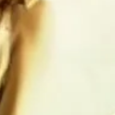
Estados 
 caerá aún 
endo la 
lo que duró 
os saludo 
ias 
 de lo que 