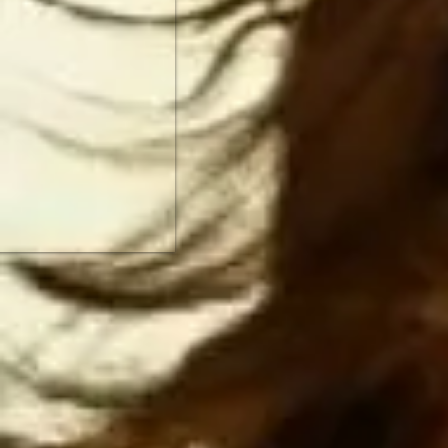
Estados Uni
Unidos ata
más rápido.
NO HAY MAN
primera pot
ESTADOUNID
el imperio
Espero que 
antes de 
construcci
piensan
