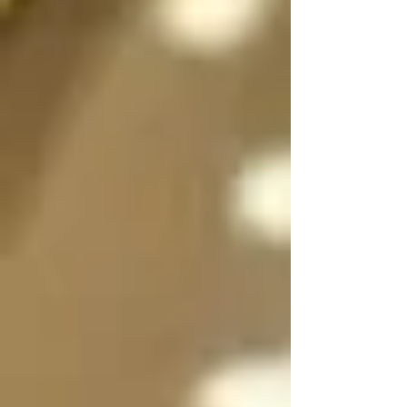
sexo a voluntad 
dependiendo de la 
situación, incluso 
pueden dividirse en 
dos, en su forma 
femenina y masculina 
separadas para que 
convivan y/o se 
expresen al mismo 
tiempo si es necesario 
y luego unirse en uno 