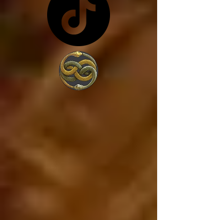
costa de lo que sea... y 
en vez de trabajar por 
amor a la sociedad, 
trabajan para 
conseguir más poder, 
porque lo único que 
les interesa es el 
poder. 

Estados Unidos va a 
caer, ya está cayendo, 
y si Estados Unidos 