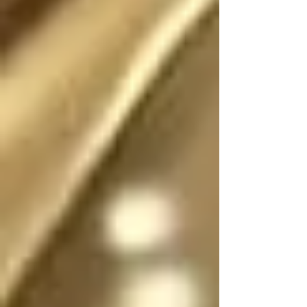
Existió (o existe) una 
realidad donde este 
escrito no fue (o no 
es) fantasía

En dicha realidad, los 
ángeles no tienen 
sexo, por lo que se 
pueden mostrar en su 
forma divina femenina 
o masculina, y pueden 
cambiar de forma y 