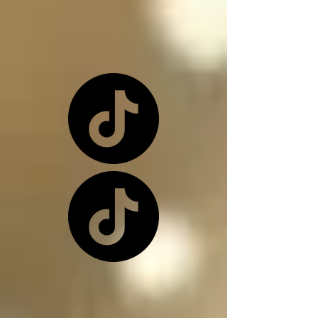
o una de nuevo 
dependiendo de la 
situación

Los ángeles y los 
arcángeles son los 
únicos seres de la 
creación que, siendo 
inocentes, pueden ir a 
este infierno donde 
nos encontramos, 
(ángeles caídos) y su 
función en el infierno 