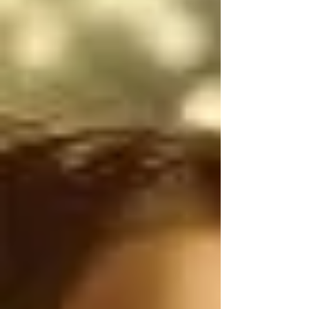
narcotraficantes 
mexicanos utilizan 
armas de uso exclusivo 
del Ejército de los 
Estados Unidos, por lo 
tanto, antes de 
atacarnos, deberían 
ser ustedes los que 
controlen el flujo 
ILEGAL de armas de 
Estados Unidos a 