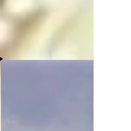
decide, en una 
decisión libre pero 
paradójica tomada 
entre su consciente e 
inconsciente, si 
mantenerse en el 
paraíso o caer a 
alguno de los niveles 
del infierno, y cuando 
el angel o arcángel 
caído cumple su 