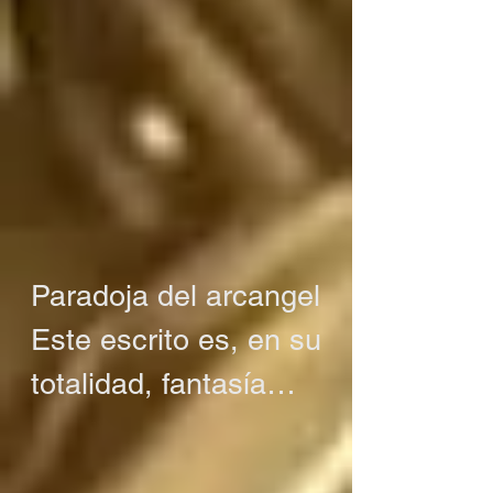
Paradoja del arcangel

Este escrito es, en su 
totalidad, fantasía

O tal vez no es 
fantasía
