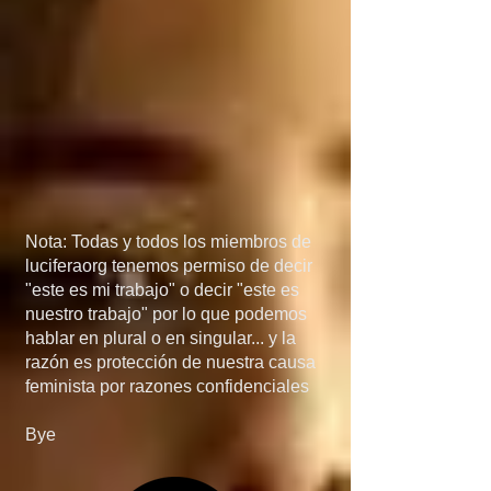
México, porque si 
detienen el flujo de 
armas a manos de los 
narcos, el problema de 
las drogas 
desaparecería más 
Nota: Todas y todos los miembros de
rápido de lo que 
luciferaorg tenemos permiso de decir
"este es mi trabajo" o decir "este es
creen... en quinta, si 
nuestro trabajo" por lo que podemos
hablar en plural o en singular... y la
invaden Mexico, no 
razón es protección de nuestra causa
feminista por razones confidenciales
será por el 
Bye
narcotráfico, el 
narcotráfico es solo un 