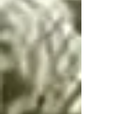
Si llegas a conocer 
este infierno, deberás 
seguir estas palabras, 
escritas por el 
arcángel Lucifer, única 
manera de resolver las 
paradojas infernales 
de la oscuridad

Cambio de dualidad

Si bien es bien y mal 
es mal no hay cambio

Si bien es mal y mal 