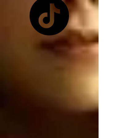
pretexto que les 
conviene ya que 
Zelensky no les quiso 
dar las tierras raras 
ucranianas, y como ya 
no tienen las tierras 
raras ucranianas están 
buscando por otro 
lado, están buscando 
robar nuestro litio 
mexicano, por 