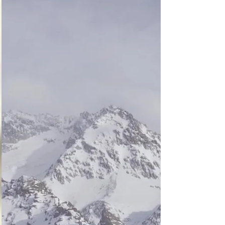
función en el infierno 
este regresa al paraíso 
con más experiencia

Si en vez de resolver 
las paradojas intentas 
destruir a los ángeles 
caídos, no podrás 
hacerlo, y en vez de 
eso te adentrarás a 
niveles más profundos 
del infierno
