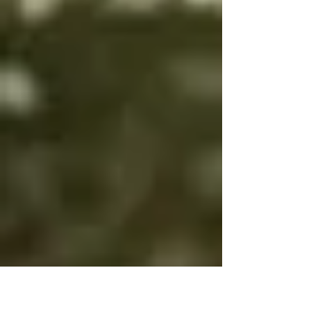
es bien es igual

Por eso bien y mal 
cambian

Para que tengas 
voluntad

Si bien es bien y mal 
es mal no tendrás 
voluntad

Si bien es mal y mal 
es bien y no cambias, 
será por tu propia 