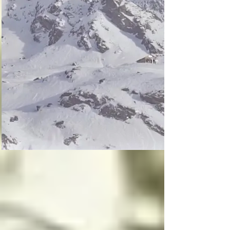
La inocencia tiene dos 
lados, uno luminoso y 
uno oscuro, y la 
inocencia es el motor 
principal que mueve a 
los ángeles, la 
inocencia es lo más 
importante para un 
angel o arcángel, 
seguidos por el amor, 
la ternura y el cariño
