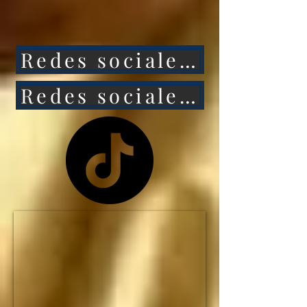
ataca a México, 
entonces Estados 
Redes sociales 1
Unidos caerá aún más 
rápido.

Redes sociales 2
NO HAY MANERA de 
que Estados Unidos 
siga siendo la primera 
potencia mundial... y el 
IMPERIO 
ESTADOUNIDENSE 
no durará ni una 