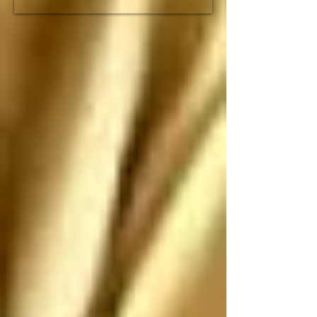
fracción de lo que duró 
el imperio romano

Espero que no nos 
ataquen, pero si nos 
atacan los saludo 
antes de que sean 
ANIQUILADOS por 
SUS propias 
construcciones 
paradójicas que son 
más grandes de lo que 
piensan
