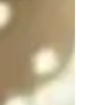
es purificar a las almas 
de las personas 
culpables para 
ayudarlas a salir del 
infierno y SOLO se 
puede salir del infierno 
mediante los ángeles 
caídos resolviendo las 
paradojas infernales 
de la oscuridad

Cada angel y arcángel 