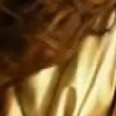
dos va a caer, ya está cayendo, y si 
ca a México, entonces Estados Unidos


ERA de que Estados Unidos siga si
encia mundial... y el IMPERIO 
ENSE no durará ni una fracción de 
 romano

no nos ataquen, pero si nos atacan l
que sean ANIQUILADOS por SUS prop
ones paradójicas que son más grandes