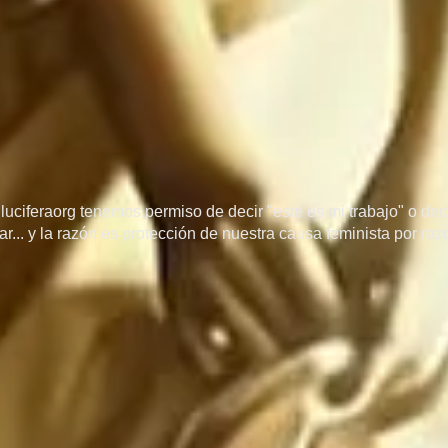
uciferaorg tenemos permiso de decir "este es mi trabajo" o decir
r... y la razón es protección de nuestra causa feminista por ra