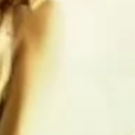
Estados 
 caerá aún 
endo la 
lo que duró 
os saludo 
ias 
 de lo que 