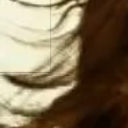
Estados Uni
Unidos ata
más rápido.
NO HAY MAN
primera pot
ESTADOUNID
el imperio
Espero que 
antes de 
construcci
piensan
