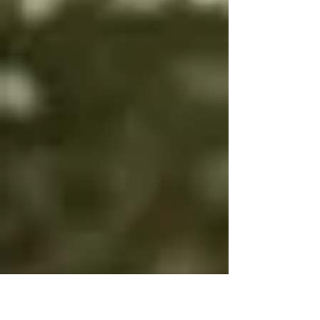
es bien es igual

Por eso bien y mal 
cambian

Para que tengas 
voluntad

Si bien es bien y mal 
es mal no tendrás 
voluntad

Si bien es mal y mal 
es bien y no cambias, 
será por tu propia 