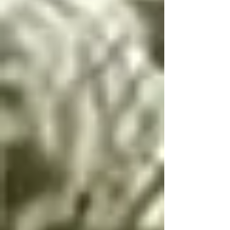
Si llegas a conocer 
este infierno, deberás 
seguir estas palabras, 
escritas por el 
arcángel Lucifer, única 
manera de resolver las 
paradojas infernales 
de la oscuridad

Cambio de dualidad

Si bien es bien y mal 
es mal no hay cambio

Si bien es mal y mal 