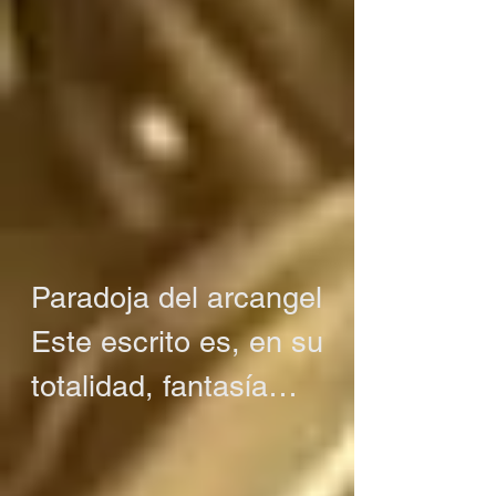
Paradoja del arcangel

Este escrito es, en su 
totalidad, fantasía

O tal vez no es 
fantasía
