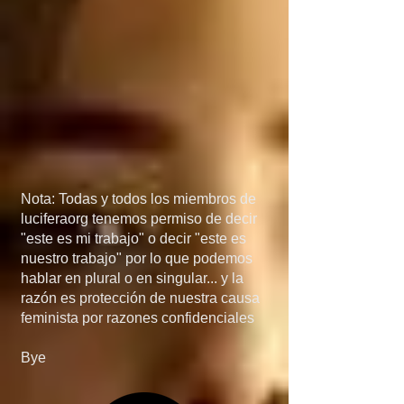
México, porque si 
detienen el flujo de 
armas a manos de los 
narcos, el problema de 
las drogas 
desaparecería más 
Nota: Todas y todos los miembros de
rápido de lo que 
luciferaorg tenemos permiso de decir
"este es mi trabajo" o decir "este es
creen... en quinta, si 
nuestro trabajo" por lo que podemos
hablar en plural o en singular... y la
invaden Mexico, no 
razón es protección de nuestra causa
feminista por razones confidenciales
será por el 
Bye
narcotráfico, el 
narcotráfico es solo un 