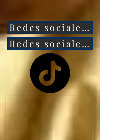
ataca a México, 
entonces Estados 
Redes sociales 1
Unidos caerá aún más 
rápido.

Redes sociales 2
NO HAY MANERA de 
que Estados Unidos 
siga siendo la primera 
potencia mundial... y el 
IMPERIO 
ESTADOUNIDENSE 
no durará ni una 