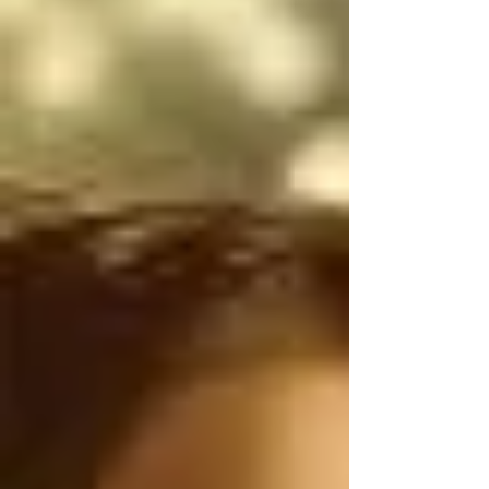
narcotraficantes 
mexicanos utilizan 
armas de uso exclusivo 
del Ejército de los 
Estados Unidos, por lo 
tanto, antes de 
atacarnos, deberían 
ser ustedes los que 
controlen el flujo 
ILEGAL de armas de 
Estados Unidos a 