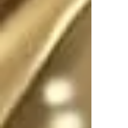
Existió (o existe) una 
realidad donde este 
escrito no fue (o no 
es) fantasía

En dicha realidad, los 
ángeles no tienen 
sexo, por lo que se 
pueden mostrar en su 
forma divina femenina 
o masculina, y pueden 
cambiar de forma y 