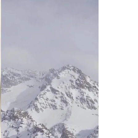
función en el infierno 
este regresa al paraíso 
con más experiencia

Si en vez de resolver 
las paradojas intentas 
destruir a los ángeles 
caídos, no podrás 
hacerlo, y en vez de 
eso te adentrarás a 
niveles más profundos 
del infierno
