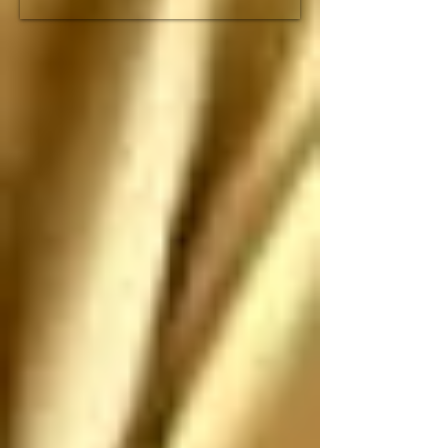
fracción de lo que duró 
el imperio romano

Espero que no nos 
ataquen, pero si nos 
atacan los saludo 
antes de que sean 
ANIQUILADOS por 
SUS propias 
construcciones 
paradójicas que son 
más grandes de lo que 
piensan
