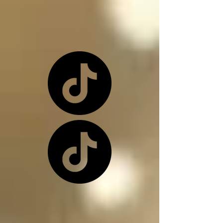
o una de nuevo 
dependiendo de la 
situación

Los ángeles y los 
arcángeles son los 
únicos seres de la 
creación que, siendo 
inocentes, pueden ir a 
este infierno donde 
nos encontramos, 
(ángeles caídos) y su 
función en el infierno 