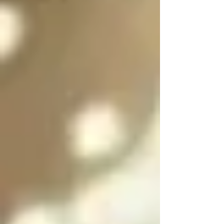
es purificar a las almas 
de las personas 
culpables para 
ayudarlas a salir del 
infierno y SOLO se 
puede salir del infierno 
mediante los ángeles 
caídos resolviendo las 
paradojas infernales 
de la oscuridad

Cada angel y arcángel 