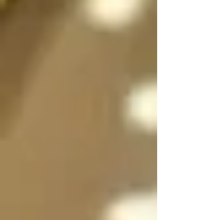
sexo a voluntad 
dependiendo de la 
situación, incluso 
pueden dividirse en 
dos, en su forma 
femenina y masculina 
separadas para que 
convivan y/o se 
expresen al mismo 
tiempo si es necesario 
y luego unirse en uno 