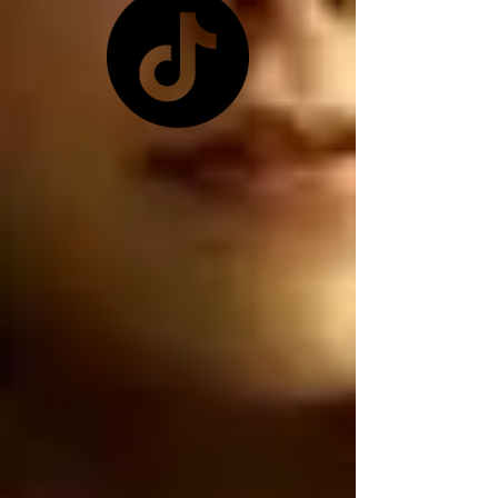
pretexto que les 
conviene ya que 
Zelensky no les quiso 
dar las tierras raras 
ucranianas, y como ya 
no tienen las tierras 
raras ucranianas están 
buscando por otro 
lado, están buscando 
robar nuestro litio 
mexicano, por 