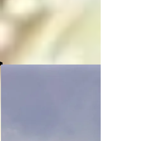
decide, en una 
decisión libre pero 
paradójica tomada 
entre su consciente e 
inconsciente, si 
mantenerse en el 
paraíso o caer a 
alguno de los niveles 
del infierno, y cuando 
el angel o arcángel 
caído cumple su 