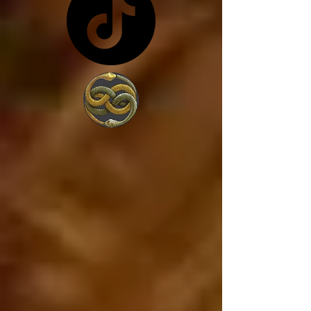
costa de lo que sea... y 
en vez de trabajar por 
amor a la sociedad, 
trabajan para 
conseguir más poder, 
porque lo único que 
les interesa es el 
poder. 

Estados Unidos va a 
caer, ya está cayendo, 
y si Estados Unidos 