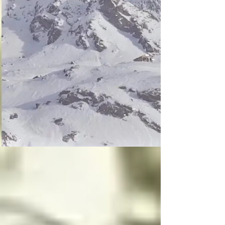
La inocencia tiene dos 
lados, uno luminoso y 
uno oscuro, y la 
inocencia es el motor 
principal que mueve a 
los ángeles, la 
inocencia es lo más 
importante para un 
angel o arcángel, 
seguidos por el amor, 
la ternura y el cariño
