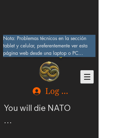
Nota: Problemas técnicos en la sección 
tablet y celular, preferentemente ver esta 
página web desde una laptop o PC

Lucifer Beast Dragon 666
10/IX/2023, serán corregidos pronto
Log In
You will die NATO

Ucrania merece ser 